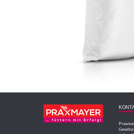
KONT
Praxmay
Gesells