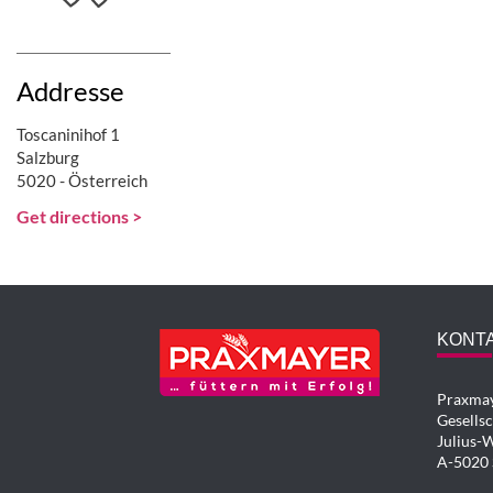
Addresse
Toscaninihof 1
Salzburg
5020 - Österreich
Get directions >
KONT
Praxmay
Gesells
Julius-W
A-5020 