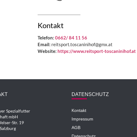
Kontakt
Telefon:
0662/ 84 11 56
Email:
reitsport.toscaninihof@gmx.at
Website:
https://www.reitsport-toscaninihof.at
AKT
DATENSCHUTZ
Kontakt
er Spezialfutter
chaft mbH
Impressum
elser-Str. 19
AGB
Salzburg
Datenschutz